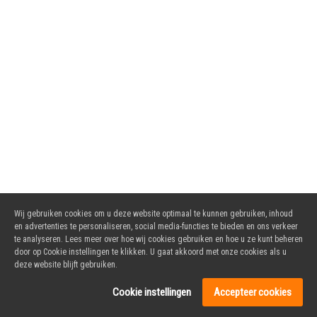
Wij gebruiken cookies om u deze website optimaal te kunnen gebruiken, inhoud
en advertenties te personaliseren, social media-functies te bieden en ons verkeer
te analyseren. Lees meer over hoe wij cookies gebruiken en hoe u ze kunt beheren
door op Cookie instellingen te klikken. U gaat akkoord met onze cookies als u
deze website blijft gebruiken.
Cookie instellingen
Accepteer cookies
Copyright Cafetaria Vlakkers 2026 ©.
Powered by DoBizzz The Easy Way