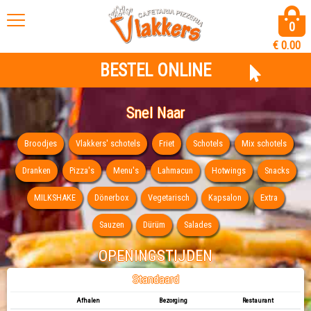
0
€
0.00
BESTEL ONLINE
Snel Naar
Broodjes
Vlakkers' schotels
Friet
Schotels
Mix schotels
Dranken
Pizza's
Menu's
Lahmacun
Hotwings
Snacks
MILKSHAKE
Dönerbox
Vegetarisch
Kapsalon
Extra
Sauzen
Dürüm
Salades
OPENINGSTIJDEN
Standaard
Afhalen
Bezorging
Restaurant